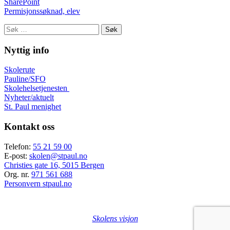
SharePoint
Permisjonssøknad, elev
Søk
etter:
Nyttig info
Skolerute
Pauline/SFO
Skolehelsetjenesten
Nyheter/aktuelt
St. Paul menighet
Kontakt oss
Telefon:
55 21 59 00
E-post:
skolen@stpaul.no
Christies gate 16, 5015 Bergen
Org. nr.
971 561 688
Personvern stpaul.no
Skolens visjon