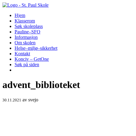
Hopp
til
Hjem
innhold
Klasserom
Søk skoleplass
Pauline–SFO
Informasjon
Om skolen
Helse–miljø–sikkerhet
Kontakt
Konciv – GetOne
Søk på siden
advent_biblioteket
av
svejo
30.11.2021