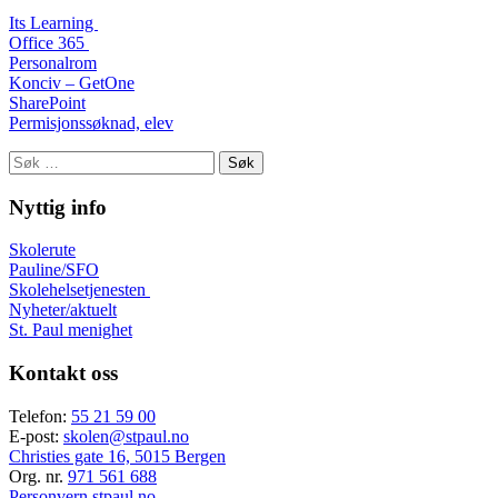
Its Learning
Office 365
Personalrom
Konciv – GetOne
SharePoint
Permisjonssøknad, elev
Søk
etter:
Nyttig info
Skolerute
Pauline/SFO
Skolehelsetjenesten
Nyheter/aktuelt
St. Paul menighet
Kontakt oss
Telefon:
55 21 59 00
E-post:
skolen@stpaul.no
Christies gate 16, 5015 Bergen
Org. nr.
971 561 688
Personvern stpaul.no