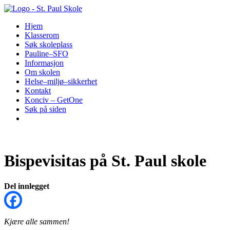
Hopp
til
Hjem
innhold
Klasserom
Søk skoleplass
Pauline–SFO
Informasjon
Om skolen
Helse–miljø–sikkerhet
Kontakt
Konciv – GetOne
Søk på siden
Bispevisitas på St. Paul skole
Del innlegget
Kjære alle sammen!