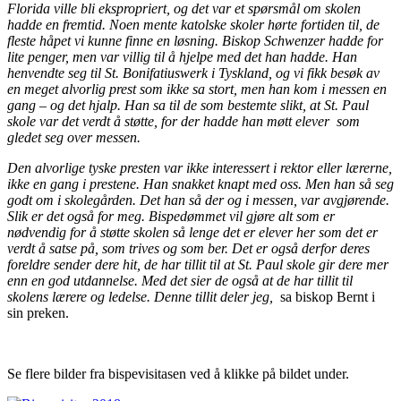
Florida ville bli ekspropriert, og det var et spørsmål om skolen
hadde en fremtid. Noen mente katolske skoler hørte fortiden til, de
fleste håpet vi kunne finne en løsning. Biskop Schwenzer hadde for
lite penger, men var villig til å hjelpe med det han hadde. Han
henvendte seg til St. Bonifatiuswerk i Tyskland, og vi fikk besøk av
en meget alvorlig prest som ikke sa stort, men han kom i messen en
gang – og det hjalp. Han sa til de som bestemte slikt, at St. Paul
skole var det verdt å støtte, for der hadde han møtt elever som
gledet seg over messen.
Den alvorlige tyske presten var ikke interessert i rektor eller lærerne,
ikke en gang i prestene. Han snakket knapt med oss. Men han så seg
godt om i skolegården. Det han så der og i messen, var avgjørende.
Slik er det også for meg. Bispedømmet vil gjøre alt som er
nødvendig for å støtte skolen så lenge det er elever her som det er
verdt å satse på, som trives og som ber. Det er også derfor deres
foreldre sender dere hit, de har tillit til at St. Paul skole gir dere mer
enn en god utdannelse. Med det sier de også at de har tillit til
skolens lærere og ledelse. Denne tillit deler jeg,
sa biskop Bernt i
sin preken.
Se flere bilder fra bispevisitasen ved å klikke på bildet under.