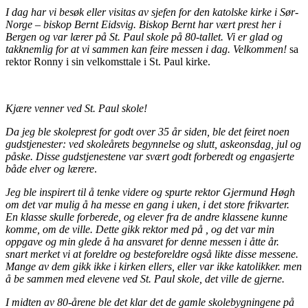
I dag har vi besøk eller visitas av sjefen for den katolske kirke i Sør-
Norge – biskop Bernt Eidsvig. Biskop Bernt har vært prest her i
Bergen og var lærer på St. Paul skole på 80-tallet. Vi er glad og
takknemlig for at vi sammen kan feire messen i dag. Velkommen!
sa
rektor Ronny i sin velkomsttale i St. Paul kirke.
Kjære venner ved St. Paul skole!
Da jeg ble skoleprest for godt over 35 år siden, ble det feiret noen
gudstjenester: ved skoleårets begynnelse og slutt, askeonsdag, jul og
påske. Disse gudstjenestene var svært godt forberedt og engasjerte
både elver og lærere
.
Jeg ble inspirert til å tenke videre og spurte rektor Gjermund Høgh
om det var mulig å ha messe en gang i uken, i det store frikvarter.
En klasse skulle forberede, og elever fra de andre klassene kunne
komme, om de ville. Dette gikk rektor med på , og det var min
oppgave og min glede å ha ansvaret for denne messen i åtte år.
snart merket vi at foreldre og besteforeldre også likte disse messene.
Mange av dem gikk ikke i kirken ellers, eller var ikke katolikker. men
å be sammen med elevene ved St. Paul skole, det ville de gjerne.
I midten av 80-årene ble det klar det de gamle skolebygningene på