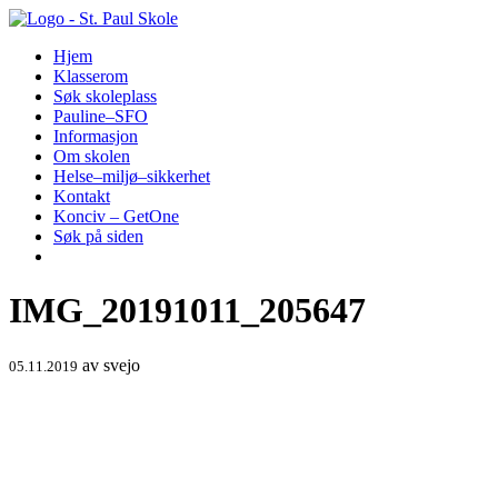
Hopp
til
Hjem
innhold
Klasserom
Søk skoleplass
Pauline–SFO
Informasjon
Om skolen
Helse–miljø–sikkerhet
Kontakt
Konciv – GetOne
Søk på siden
IMG_20191011_205647
av
svejo
05.11.2019