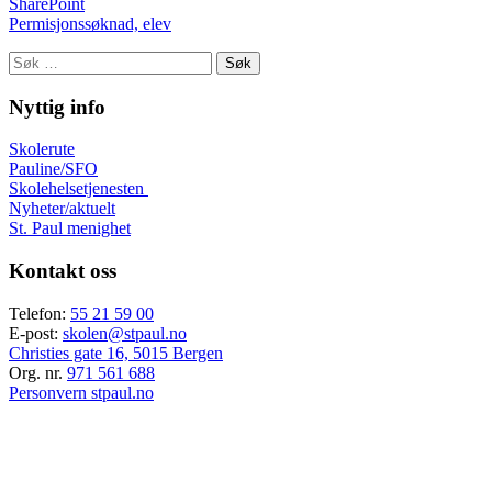
SharePoint
Permisjonssøknad, elev
Søk
etter:
Nyttig info
Skolerute
Pauline/SFO
Skolehelsetjenesten
Nyheter/aktuelt
St. Paul menighet
Kontakt oss
Telefon:
55 21 59 00
E-post:
skolen@stpaul.no
Christies gate 16, 5015 Bergen
Org. nr.
971 561 688
Personvern stpaul.no