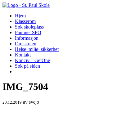
Hopp
til
Hjem
innhold
Klasserom
Søk skoleplass
Pauline–SFO
Informasjon
Om skolen
Helse–miljø–sikkerhet
Kontakt
Konciv – GetOne
Søk på siden
IMG_7504
av
svejo
20.12.2019