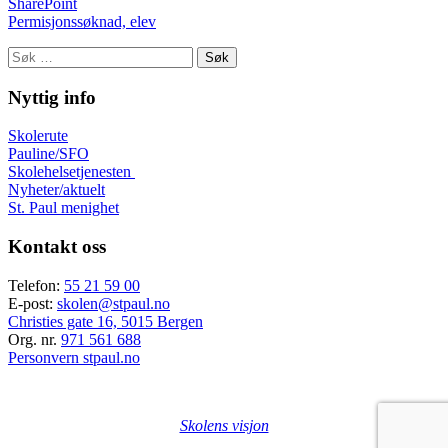
SharePoint
Permisjonssøknad, elev
Søk
etter:
Nyttig info
Skolerute
Pauline/SFO
Skolehelsetjenesten
Nyheter/aktuelt
St. Paul menighet
Kontakt oss
Telefon:
55 21 59 00
E-post:
skolen@stpaul.no
Christies gate 16, 5015 Bergen
Org. nr.
971 561 688
Personvern stpaul.no
Skolens visjon