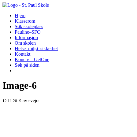
Hopp
til
Hjem
innhold
Klasserom
Søk skoleplass
Pauline–SFO
Informasjon
Om skolen
Helse–miljø–sikkerhet
Kontakt
Konciv – GetOne
Søk på siden
Image-6
av
svejo
12.11.2019