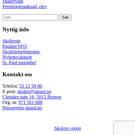
SharePoint
Permisjonssøknad, elev
Søk
etter:
Nyttig info
Skolerute
Pauline/SFO
Skolehelsetjenesten
Nyheter/aktuelt
St. Paul menighet
Kontakt oss
Telefon:
55 21 59 00
E-post:
skolen@stpaul.no
Christies gate 16, 5015 Bergen
Org. nr.
971 561 688
Personvern stpaul.no
Skolens visjon