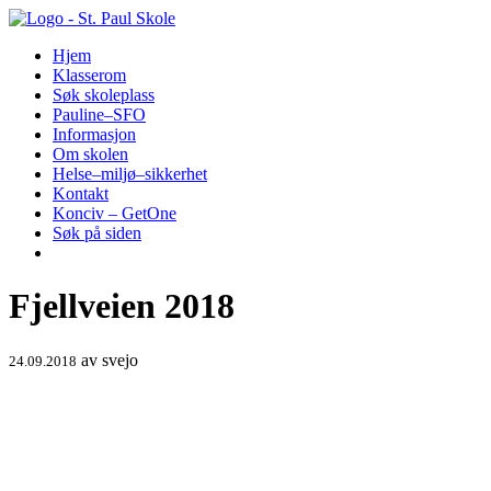
Hopp
til
Hjem
innhold
Klasserom
Søk skoleplass
Pauline–SFO
Informasjon
Om skolen
Helse–miljø–sikkerhet
Kontakt
Konciv – GetOne
Søk på siden
Fjellveien 2018
av
svejo
24.09.2018