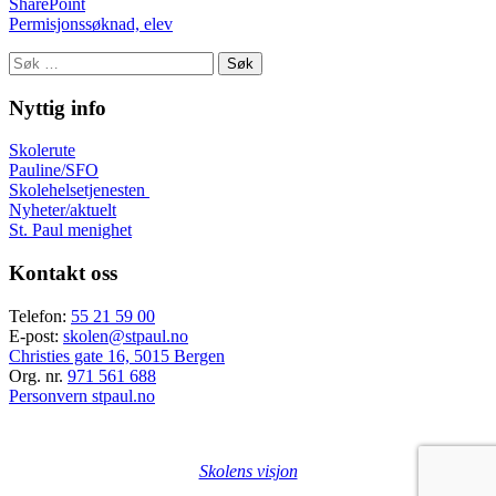
SharePoint
Permisjonssøknad, elev
Søk
etter:
Nyttig info
Skolerute
Pauline/SFO
Skolehelsetjenesten
Nyheter/aktuelt
St. Paul menighet
Kontakt oss
Telefon:
55 21 59 00
E-post:
skolen@stpaul.no
Christies gate 16, 5015 Bergen
Org. nr.
971 561 688
Personvern stpaul.no
Skolens visjon