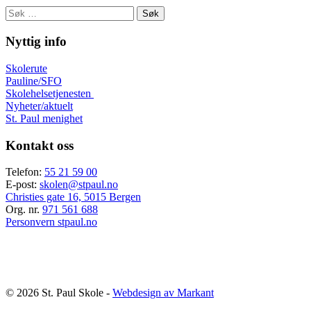
Søk
etter:
Nyttig info
Skolerute
Pauline/SFO
Skolehelsetjenesten
Nyheter/aktuelt
St. Paul menighet
Kontakt oss
Telefon:
55 21 59 00
E-post:
skolen@stpaul.no
Christies gate 16, 5015 Bergen
Org. nr.
971 561 688
Personvern stpaul.no
© 2026 St. Paul Skole -
Webdesign av Markant