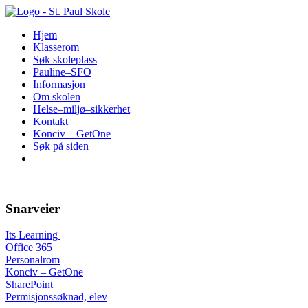
Hopp
til
Hjem
innhold
Klasserom
Søk skoleplass
Pauline–SFO
Informasjon
Om skolen
Helse–miljø–sikkerhet
Kontakt
Konciv – GetOne
Søk på siden
Snarveier
Its Learning
Office 365
Personalrom
Konciv – GetOne
SharePoint
Permisjonssøknad, elev