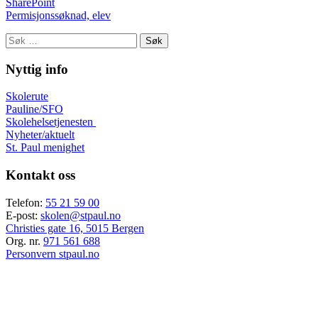
SharePoint
Permisjonssøknad, elev
Søk
etter:
Nyttig info
Skolerute
Pauline/SFO
Skolehelsetjenesten
Nyheter/aktuelt
St. Paul menighet
Kontakt oss
Telefon:
55 21 59 00
E-post:
skolen@stpaul.no
Christies gate 16, 5015 Bergen
Org. nr.
971 561 688
Personvern stpaul.no