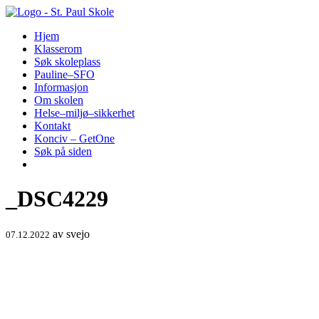
Hopp
til
Hjem
innhold
Klasserom
Søk skoleplass
Pauline–SFO
Informasjon
Om skolen
Helse–miljø–sikkerhet
Kontakt
Konciv – GetOne
Søk på siden
_DSC4229
av
svejo
07.12.2022