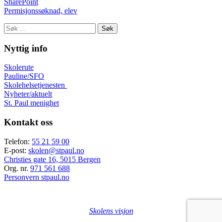
SharePoint
Permisjonssøknad, elev
Søk
etter:
Nyttig info
Skolerute
Pauline/SFO
Skolehelsetjenesten
Nyheter/aktuelt
St. Paul menighet
Kontakt oss
Telefon:
55 21 59 00
E-post:
skolen@stpaul.no
Christies gate 16, 5015 Bergen
Org. nr.
971 561 688
Personvern stpaul.no
Skolens visjon