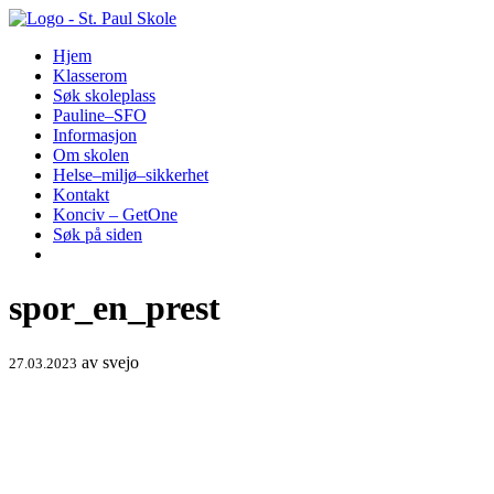
Hopp
til
Hjem
innhold
Klasserom
Søk skoleplass
Pauline–SFO
Informasjon
Om skolen
Helse–miljø–sikkerhet
Kontakt
Konciv – GetOne
Søk på siden
spor_en_prest
av
svejo
27.03.2023