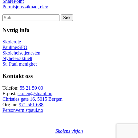
SharePoint
Permisjonssøknad, elev
Søk
etter:
Nyttig info
Skolerute
Pauline/SFO
Skolehelsetjenesten
Nyheter/aktuelt
St. Paul menighet
Kontakt oss
Telefon:
55 21 59 00
E-post:
skolen@stpaul.no
Christies gate 16, 5015 Bergen
Org. nr.
971 561 688
Personvern stpaul.no
Skolens visjon