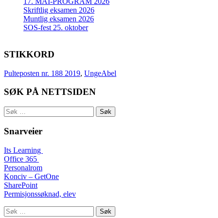
17. MAI-PROGRAM 2026
Skriftlig eksamen 2026
Muntlig eksamen 2026
SOS-fest 25. oktober
STIKKORD
Pulteposten nr. 188 2019
,
UngeAbel
SØK PÅ NETTSIDEN
Søk
etter:
Snarveier
Its Learning
Office 365
Personalrom
Konciv – GetOne
SharePoint
Permisjonssøknad, elev
Søk