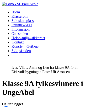
Hopp
til
Hjem
innhold
Klasserom
Søk skoleplass
Pauline–SFO
Informasjon
Om skolen
Helse–miljø–sikkerhet
Kontakt
Konciv – GetOne
Søk på siden
Iver, Vilde, Anna og Leo fra klasse 9A foran
Eidsvollsbygningen Foto: Ulf Aronsen
Klasse 9A fylkesvinnere i
UngeAbel
Del innlegget