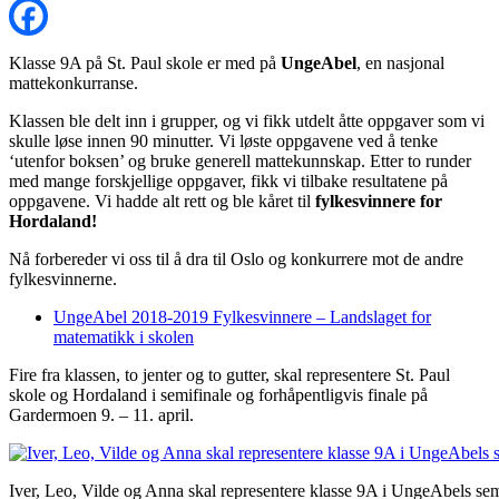
Klasse 9A på St. Paul skole er med på
UngeAbel
, en nasjonal
mattekonkurranse.
Klassen ble delt inn i grupper, og vi fikk utdelt åtte oppgaver som vi
skulle løse innen 90 minutter. Vi løste oppgavene ved å tenke
‘utenfor boksen’ og bruke generell mattekunnskap. Etter to runder
med mange forskjellige oppgaver, fikk vi tilbake resultatene på
oppgavene. Vi hadde alt rett og ble kåret til
fylkesvinnere for
Hordaland!
Nå forbereder vi oss til å dra til Oslo og konkurrere mot de andre
fylkesvinnerne.
UngeAbel 2018-2019 Fylkesvinnere – Landslaget for
matematikk i skolen
Fire fra klassen, to jenter og to gutter, skal representere St. Paul
skole og Hordaland i semifinale og forhåpentligvis finale på
Gardermoen 9. – 11. april.
Iver, Leo, Vilde og Anna skal representere klasse 9A i UngeAbels semif