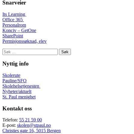
Snarveier
Its Learning
Office 365
Personalrom
Konciv – GetOne
SharePoint
Permisjonssøknad, elev
Søk
etter:
Nyttig info
Skolerute
Pauline/SFO
Skolehelsetjenesten
Nyheter/aktuelt
St. Paul menighet
Kontakt oss
Telefon:
55 21 59 00
E-post:
skolen@stpaul.no
Christies gate 16, 5015 Bergen