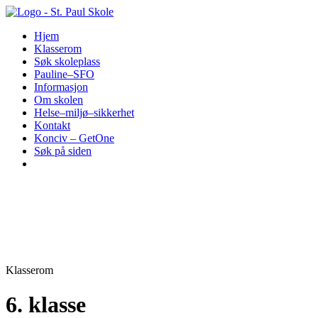
Hopp
til
Hjem
innhold
Klasserom
Søk skoleplass
Pauline–SFO
Informasjon
Om skolen
Helse–miljø–sikkerhet
Kontakt
Konciv – GetOne
Søk på siden
Klasserom
6. klasse