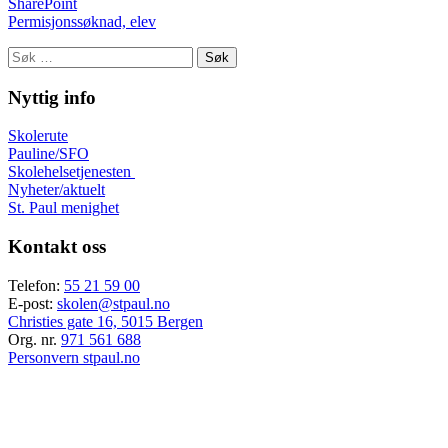
SharePoint
Permisjonssøknad, elev
Søk
etter:
Nyttig info
Skolerute
Pauline/SFO
Skolehelsetjenesten
Nyheter/aktuelt
St. Paul menighet
Kontakt oss
Telefon:
55 21 59 00
E-post:
skolen@stpaul.no
Christies gate 16, 5015 Bergen
Org. nr.
971 561 688
Personvern stpaul.no