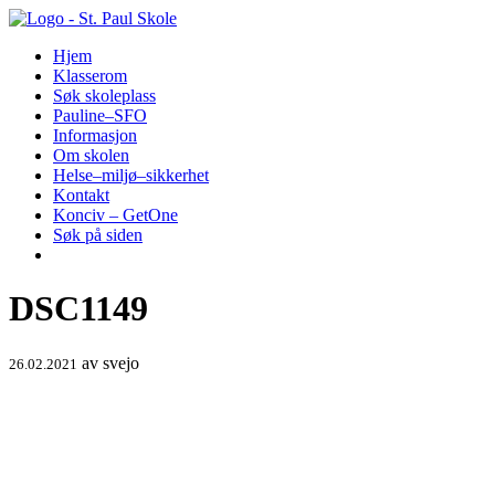
Hopp
til
Hjem
innhold
Klasserom
Søk skoleplass
Pauline–SFO
Informasjon
Om skolen
Helse–miljø–sikkerhet
Kontakt
Konciv – GetOne
Søk på siden
DSC1149
av
svejo
26.02.2021