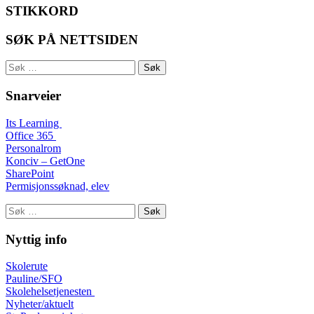
STIKKORD
SØK PÅ NETTSIDEN
Søk
etter:
Snarveier
Its Learning
Office 365
Personalrom
Konciv – GetOne
SharePoint
Permisjonssøknad, elev
Søk
etter:
Nyttig info
Skolerute
Pauline/SFO
Skolehelsetjenesten
Nyheter/aktuelt