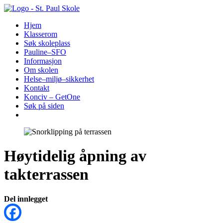
Hopp
til
Hjem
innhold
Klasserom
Søk skoleplass
Pauline–SFO
Informasjon
Om skolen
Helse–miljø–sikkerhet
Kontakt
Konciv – GetOne
Søk på siden
Høytidelig åpning av
takterrassen
Del innlegget