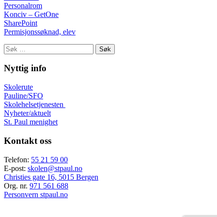
Personalrom
Konciv – GetOne
SharePoint
Permisjonssøknad, elev
Søk
etter:
Nyttig info
Skolerute
Pauline/SFO
Skolehelsetjenesten
Nyheter/aktuelt
St. Paul menighet
Kontakt oss
Telefon:
55 21 59 00
E-post:
skolen@stpaul.no
Christies gate 16, 5015 Bergen
Org. nr.
971 561 688
Personvern stpaul.no