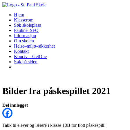
Hopp
til
Hjem
innhold
Klasserom
Søk skoleplass
Pauline–SFO
Informasjon
Om skolen
Helse–miljø–sikkerhet
Kontakt
Konciv – GetOne
Søk på siden
Bilder fra påskespillet 2021
Del innlegget
Takk til elever og lærere i klasse 10B for flott påskespill!