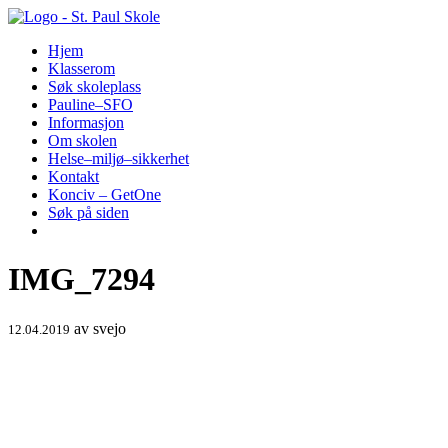
Hopp
til
Hjem
innhold
Klasserom
Søk skoleplass
Pauline–SFO
Informasjon
Om skolen
Helse–miljø–sikkerhet
Kontakt
Konciv – GetOne
Søk på siden
IMG_7294
av
svejo
12.04.2019