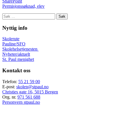
SharePoint
Permisjonssøknad, elev
Søk
etter:
Nyttig info
Skolerute
Pauline/SFO
Skolehelsetjenesten
Nyheter/aktuelt
St. Paul menighet
Kontakt oss
Telefon:
55 21 59 00
E-post:
skolen@stpaul.no
Christies gate 16, 5015 Bergen
Org. nr.
971 561 688
Personvern stpaul.no