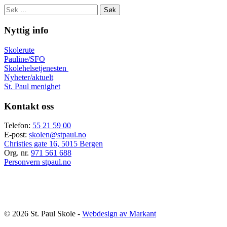
Søk
etter:
Nyttig info
Skolerute
Pauline/SFO
Skolehelsetjenesten
Nyheter/aktuelt
St. Paul menighet
Kontakt oss
Telefon:
55 21 59 00
E-post:
skolen@stpaul.no
Christies gate 16, 5015 Bergen
Org. nr.
971 561 688
Personvern stpaul.no
© 2026 St. Paul Skole -
Webdesign av Markant