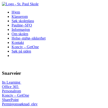
Hopp
til
Hjem
innhold
Klasserom
Søk skoleplass
Pauline–SFO
Informasjon
Om skolen
Helse–miljø–sikkerhet
Kontakt
Konciv – GetOne
Søk på siden
Snarveier
Its Learning
Office 365
Personalrom
Konciv – GetOne
SharePoint
Permisjonssøknad, elev