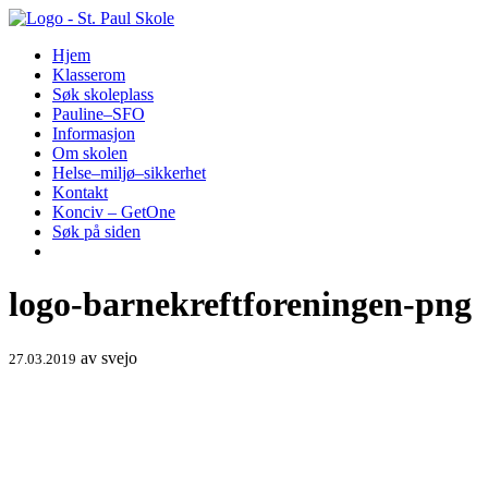
Hopp
til
Hjem
innhold
Klasserom
Søk skoleplass
Pauline–SFO
Informasjon
Om skolen
Helse–miljø–sikkerhet
Kontakt
Konciv – GetOne
Søk på siden
logo-barnekreftforeningen-png
av
svejo
27.03.2019