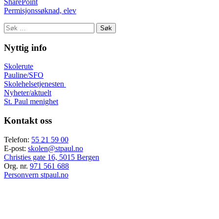
SharePoint
Permisjonssøknad, elev
Søk
etter:
Nyttig info
Skolerute
Pauline/SFO
Skolehelsetjenesten
Nyheter/aktuelt
St. Paul menighet
Kontakt oss
Telefon:
55 21 59 00
E-post:
skolen@stpaul.no
Christies gate 16, 5015 Bergen
Org. nr.
971 561 688
Personvern stpaul.no