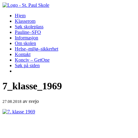
Hopp
til
Hjem
innhold
Klasserom
Søk skoleplass
Pauline–SFO
Informasjon
Om skolen
Helse–miljø–sikkerhet
Kontakt
Konciv – GetOne
Søk på siden
7_klasse_1969
av
svejo
27.08.2018