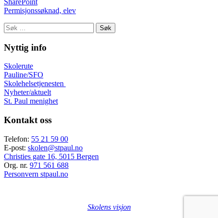
SharePoint
Permisjonssøknad, elev
Søk
etter:
Nyttig info
Skolerute
Pauline/SFO
Skolehelsetjenesten
Nyheter/aktuelt
St. Paul menighet
Kontakt oss
Telefon:
55 21 59 00
E-post:
skolen@stpaul.no
Christies gate 16, 5015 Bergen
Org. nr.
971 561 688
Personvern stpaul.no
Skolens visjon