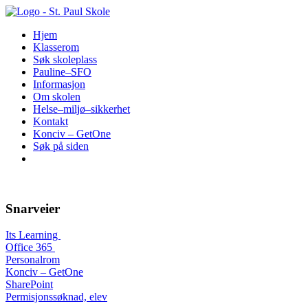
Hopp
til
Hjem
innhold
Klasserom
Søk skoleplass
Pauline–SFO
Informasjon
Om skolen
Helse–miljø–sikkerhet
Kontakt
Konciv – GetOne
Søk på siden
Snarveier
Its Learning
Office 365
Personalrom
Konciv – GetOne
SharePoint
Permisjonssøknad, elev