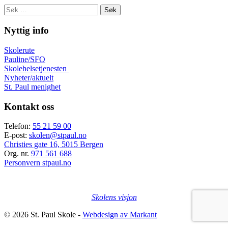
Søk
etter:
Nyttig info
Skolerute
Pauline/SFO
Skolehelsetjenesten
Nyheter/aktuelt
St. Paul menighet
Kontakt oss
Telefon:
55 21 59 00
E-post:
skolen@stpaul.no
Christies gate 16, 5015 Bergen
Org. nr.
971 561 688
Personvern stpaul.no
Skolens visjon
© 2026 St. Paul Skole -
Webdesign av Markant