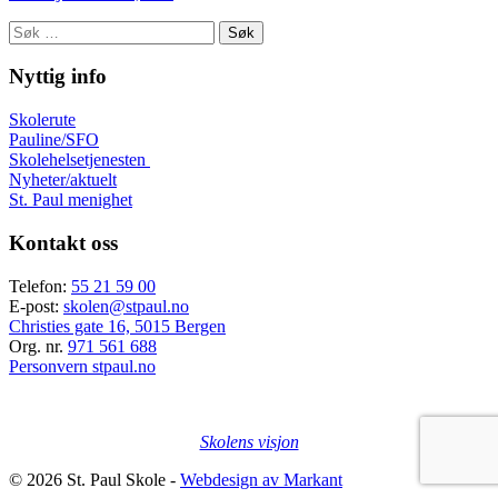
Søk
etter:
Nyttig info
Skolerute
Pauline/SFO
Skolehelsetjenesten
Nyheter/aktuelt
St. Paul menighet
Kontakt oss
Telefon:
55 21 59 00
E-post:
skolen@stpaul.no
Christies gate 16, 5015 Bergen
Org. nr.
971 561 688
Personvern stpaul.no
Skolens visjon
© 2026 St. Paul Skole -
Webdesign av Markant