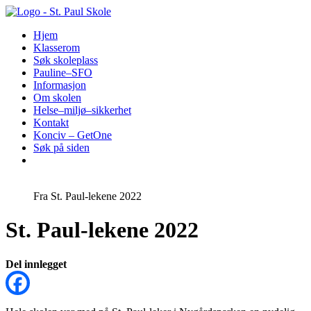
Hopp
til
Hjem
innhold
Klasserom
Søk skoleplass
Pauline–SFO
Informasjon
Om skolen
Helse–miljø–sikkerhet
Kontakt
Konciv – GetOne
Søk på siden
Fra St. Paul-lekene 2022
St. Paul-lekene 2022
Del innlegget