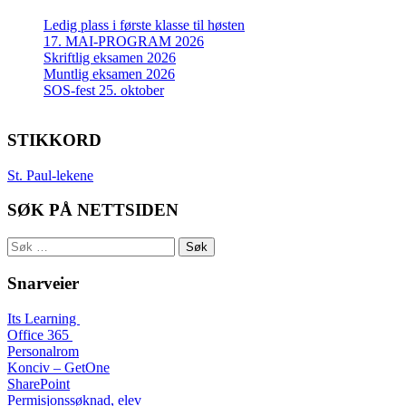
Ledig plass i første klasse til høsten
17. MAI-PROGRAM 2026
Skriftlig eksamen 2026
Muntlig eksamen 2026
SOS-fest 25. oktober
STIKKORD
St. Paul-lekene
SØK PÅ NETTSIDEN
Søk
etter:
Snarveier
Its Learning
Office 365
Personalrom
Konciv – GetOne
SharePoint
Permisjonssøknad, elev