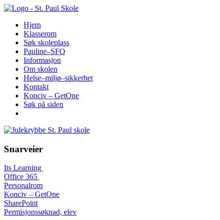
Hopp
til
Hjem
innhold
Klasserom
Søk skoleplass
Pauline–SFO
Informasjon
Om skolen
Helse–miljø–sikkerhet
Kontakt
Konciv – GetOne
Søk på siden
Snarveier
Its Learning
Office 365
Personalrom
Konciv – GetOne
SharePoint
Permisjonssøknad, elev