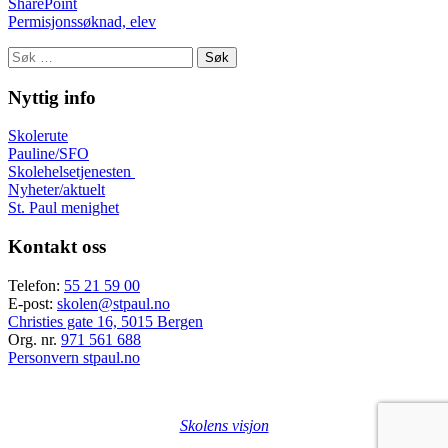
SharePoint
Permisjonssøknad, elev
Søk
etter:
Nyttig info
Skolerute
Pauline/SFO
Skolehelsetjenesten
Nyheter/aktuelt
St. Paul menighet
Kontakt oss
Telefon:
55 21 59 00
E-post:
skolen@stpaul.no
Christies gate 16, 5015 Bergen
Org. nr.
971 561 688
Personvern stpaul.no
Skolens visjon