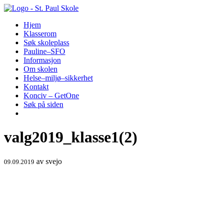
Hopp
til
Hjem
innhold
Klasserom
Søk skoleplass
Pauline–SFO
Informasjon
Om skolen
Helse–miljø–sikkerhet
Kontakt
Konciv – GetOne
Søk på siden
valg2019_klasse1(2)
av
svejo
09.09.2019