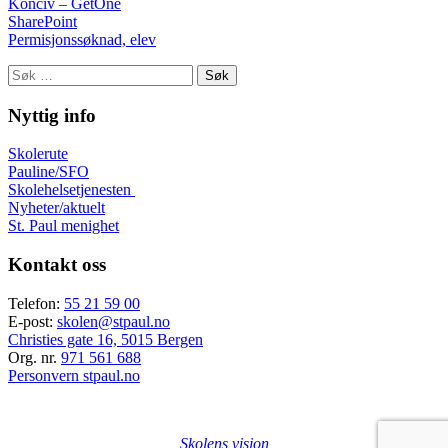
Konciv – GetOne
SharePoint
Permisjonssøknad, elev
Søk
etter:
Nyttig info
Skolerute
Pauline/SFO
Skolehelsetjenesten
Nyheter/aktuelt
St. Paul menighet
Kontakt oss
Telefon:
55 21 59 00
E-post:
skolen@stpaul.no
Christies gate 16, 5015 Bergen
Org. nr.
971 561 688
Personvern stpaul.no
Skolens visjon