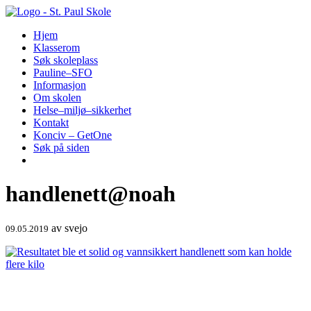
Hopp
til
Hjem
innhold
Klasserom
Søk skoleplass
Pauline–SFO
Informasjon
Om skolen
Helse–miljø–sikkerhet
Kontakt
Konciv – GetOne
Søk på siden
handlenett@noah
av
svejo
09.05.2019