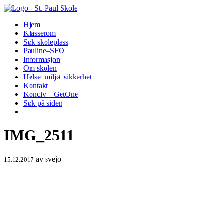
Hopp
til
Hjem
innhold
Klasserom
Søk skoleplass
Pauline–SFO
Informasjon
Om skolen
Helse–miljø–sikkerhet
Kontakt
Konciv – GetOne
Søk på siden
IMG_2511
av
svejo
15.12.2017