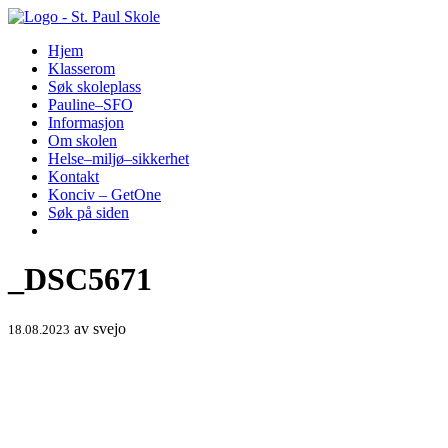
Hopp
til
Hjem
innhold
Klasserom
Søk skoleplass
Pauline–SFO
Informasjon
Om skolen
Helse–miljø–sikkerhet
Kontakt
Konciv – GetOne
Søk på siden
_DSC5671
av
svejo
18.08.2023