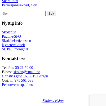
SharePoint
Permisjonssøknad, elev
Søk
etter:
Nyttig info
Skolerute
Pauline/SFO
Skolehelsetjenesten
Nyheter/aktuelt
St. Paul menighet
Kontakt oss
Telefon:
55 21 59 00
E-post:
skolen@stpaul.no
Christies gate 16, 5015 Bergen
Org. nr.
971 561 688
Personvern stpaul.no
Skolens visjon