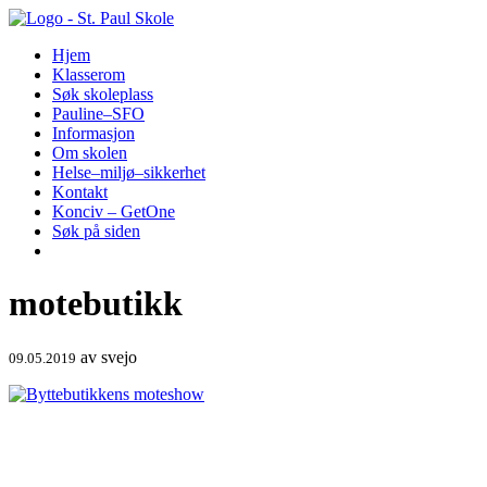
Hopp
til
Hjem
innhold
Klasserom
Søk skoleplass
Pauline–SFO
Informasjon
Om skolen
Helse–miljø–sikkerhet
Kontakt
Konciv – GetOne
Søk på siden
motebutikk
av
svejo
09.05.2019