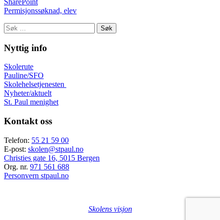
SharePoint
Permisjonssøknad, elev
Søk
etter:
Nyttig info
Skolerute
Pauline/SFO
Skolehelsetjenesten
Nyheter/aktuelt
St. Paul menighet
Kontakt oss
Telefon:
55 21 59 00
E-post:
skolen@stpaul.no
Christies gate 16, 5015 Bergen
Org. nr.
971 561 688
Personvern stpaul.no
Skolens visjon