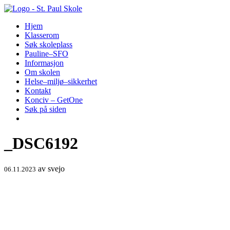
Hopp
til
Hjem
innhold
Klasserom
Søk skoleplass
Pauline–SFO
Informasjon
Om skolen
Helse–miljø–sikkerhet
Kontakt
Konciv – GetOne
Søk på siden
_DSC6192
av
svejo
06.11.2023