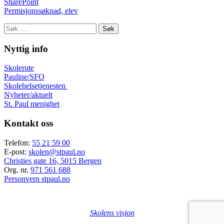
SharePoint
Permisjonssøknad, elev
Søk
etter:
Nyttig info
Skolerute
Pauline/SFO
Skolehelsetjenesten
Nyheter/aktuelt
St. Paul menighet
Kontakt oss
Telefon:
55 21 59 00
E-post:
skolen@stpaul.no
Christies gate 16, 5015 Bergen
Org. nr.
971 561 688
Personvern stpaul.no
Skolens visjon