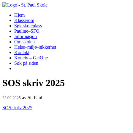
Hopp
til
Hjem
innhold
Klasserom
Søk skoleplass
Pauline–SFO
Informasjon
Om skolen
Helse–miljø–sikkerhet
Kontakt
Konciv – GetOne
Søk på siden
SOS skriv 2025
av
St. Paul
23.09.2025
SOS skriv 2025