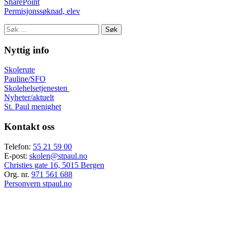
SharePoint
Permisjonssøknad, elev
Søk
etter:
Nyttig info
Skolerute
Pauline/SFO
Skolehelsetjenesten
Nyheter/aktuelt
St. Paul menighet
Kontakt oss
Telefon:
55 21 59 00
E-post:
skolen@stpaul.no
Christies gate 16, 5015 Bergen
Org. nr.
971 561 688
Personvern stpaul.no