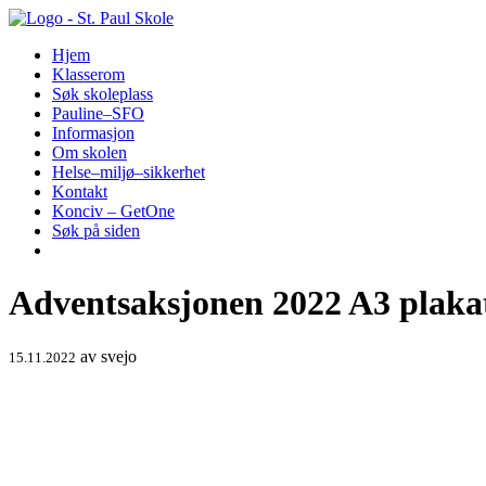
Hopp
til
Hjem
innhold
Klasserom
Søk skoleplass
Pauline–SFO
Informasjon
Om skolen
Helse–miljø–sikkerhet
Kontakt
Konciv – GetOne
Søk på siden
Adventsaksjonen 2022 A3 plaka
av
svejo
15.11.2022