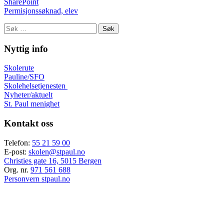
SharePoint
Permisjonssøknad, elev
Søk
etter:
Nyttig info
Skolerute
Pauline/SFO
Skolehelsetjenesten
Nyheter/aktuelt
St. Paul menighet
Kontakt oss
Telefon:
55 21 59 00
E-post:
skolen@stpaul.no
Christies gate 16, 5015 Bergen
Org. nr.
971 561 688
Personvern stpaul.no