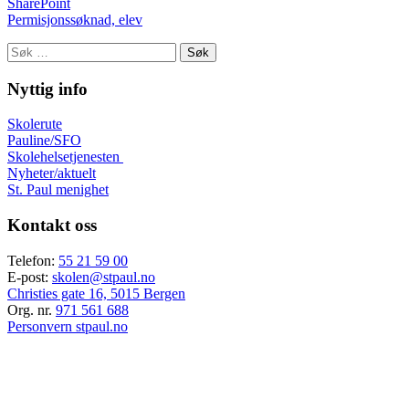
SharePoint
Permisjonssøknad, elev
Søk
etter:
Nyttig info
Skolerute
Pauline/SFO
Skolehelsetjenesten
Nyheter/aktuelt
St. Paul menighet
Kontakt oss
Telefon:
55 21 59 00
E-post:
skolen@stpaul.no
Christies gate 16, 5015 Bergen
Org. nr.
971 561 688
Personvern stpaul.no