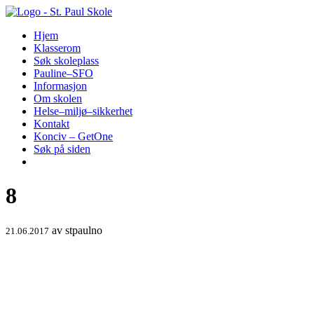
Hopp
til
Hjem
innhold
Klasserom
Søk skoleplass
Pauline–SFO
Informasjon
Om skolen
Helse–miljø–sikkerhet
Kontakt
Konciv – GetOne
Søk på siden
8
av
stpaulno
21.06.2017