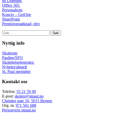
Its Learning
Office 365
Personalrom
Konciv – GetOne
SharePoint
Permisjonssøknad, elev
Søk
etter:
Nyttig info
Skolerute
Pauline/SFO
Skolehelsetjenesten
Nyheter/aktuelt
St. Paul menighet
Kontakt oss
Telefon:
55 21 59 00
E-post:
skolen@stpaul.no
Christies gate 16, 5015 Bergen
Org. nr.
971 561 688
Personvern stpaul.no