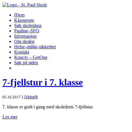
Hopp
til
Hjem
innhold
Klasserom
Søk skoleplass
Pauline–SFO
Informasjon
Om skolen
Helse–miljø–sikkerhet
Kontakt
Konciv – GetOne
Søk på siden
7-fjellstur i 7. klasse
i
Aktuelt
05.10.2017
7. klasse er godt i gang med skoleårets 7-fjellstur.
Les mer