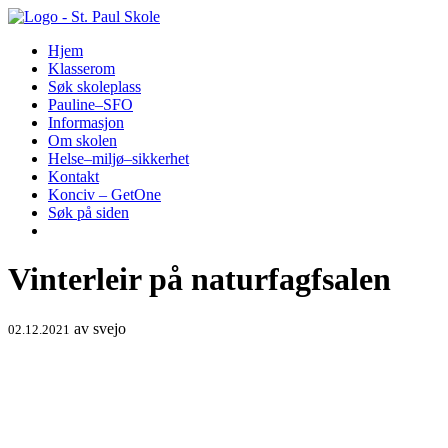
Hopp
til
Hjem
innhold
Klasserom
Søk skoleplass
Pauline–SFO
Informasjon
Om skolen
Helse–miljø–sikkerhet
Kontakt
Konciv – GetOne
Søk på siden
Vinterleir på naturfagfsalen
av
svejo
02.12.2021