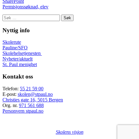
SharePoint
Permisjonssøknad, elev
Søk
etter:
Nyttig info
Skolerute
Pauline/SFO
Skolehelsetjenesten
Nyheter/aktuelt
St. Paul menighet
Kontakt oss
Telefon:
55 21 59 00
E-post:
skolen@stpaul.no
Christies gate 16, 5015 Bergen
Org. nr.
971 561 688
Personvern stpaul.no
Skolens visjon