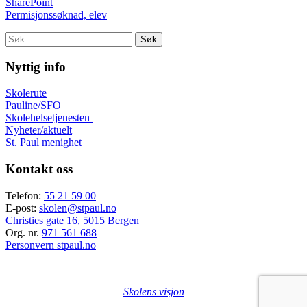
SharePoint
Permisjonssøknad, elev
Søk
etter:
Nyttig info
Skolerute
Pauline/SFO
Skolehelsetjenesten
Nyheter/aktuelt
St. Paul menighet
Kontakt oss
Telefon:
55 21 59 00
E-post:
skolen@stpaul.no
Christies gate 16, 5015 Bergen
Org. nr.
971 561 688
Personvern stpaul.no
Skolens visjon