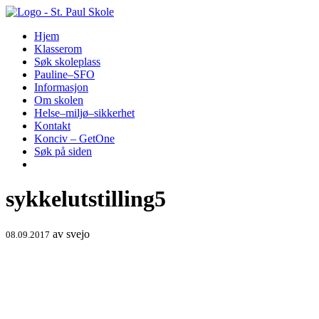
Hopp
til
Hjem
innhold
Klasserom
Søk skoleplass
Pauline–SFO
Informasjon
Om skolen
Helse–miljø–sikkerhet
Kontakt
Konciv – GetOne
Søk på siden
sykkelutstilling5
av
svejo
08.09.2017