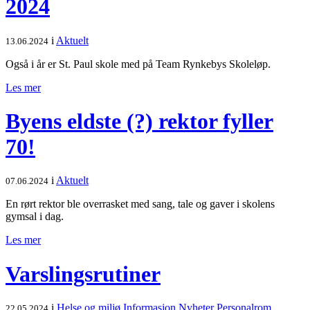
2024
i
Aktuelt
13.06.2024
Også i år er St. Paul skole med på Team Rynkebys Skoleløp.
Les mer
Byens eldste (?) rektor fyller
70!
i
Aktuelt
07.06.2024
En rørt rektor ble overrasket med sang, tale og gaver i skolens
gymsal i dag.
Les mer
Varslingsrutiner
i
Helse og miljø
Informasjon
Nyheter
Personalrom
22.05.2024