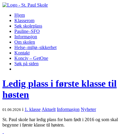
Hopp
til
Hjem
innhold
Klasserom
Søk skoleplass
Pauline–SFO
Informasjon
Om skolen
Helse–miljø–sikkerhet
Kontakt
Konciv – GetOne
Søk på siden
Ledig plass i første klasse til
høsten
i
1. klasse
Aktuelt
Informasjon
Nyheter
01.06.2026
St. Paul skole har ledig plass for barn født i 2016 og som skal
begynne i første klasse til høsten.