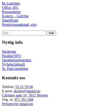
Its Learning
Office 365
Personalrom
Konciv – GetOne
SharePoint
Permisjonssøknad, elev
Søk
etter:
Nyttig info
Skolerute
Pauline/SFO
Skolehelsetjenesten
Nyheter/aktuelt
St. Paul menighet
Kontakt oss
Telefon:
55 21 59 00
E-post:
skolen@stpaul.no
Christies gate 16, 5015 Bergen
Org. nr.
971 561 688
Personvern stpaul.no